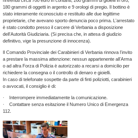
rinvenuti circa 700 euro in contanti, 260 grammi di gioielli in oro,
180 grammi di oggetti in argento e 9 orologi di pregio. Il bottino è
stato interamente riconosciuto e restituito alle due legittime
proprietarie, che avevano sporto denuncia poco prima. L'arrestato
è stato condotto presso il carcere di Verbania a disposizione
dell'Autorità Giudiziaria. (Si precisa che, in attesa di giudizio
definitivo, vige la presunzione di innocenza).
Il Comando Provinciale dei Carabinieri di Verbania rinnova l'invito
a prestare la massima attenzione: nessun appartenente all'Arma
o ad altra Forza di Polizia è autorizzato a recarsi a domicilio per
richiedere la consegna o il controllo di denaro e gioielli.
In caso di telefonate sospette da parte di finti poliziotti, carabinieri
o avvocati, il consiglio è di:
· Interrompere immediatamente la comunicazione.
· Contattare senza esitazione il Numero Unico di Emergenza
112.