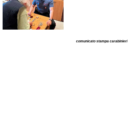
comunicato stampa carabinieri
TI RICORDI COSA È SUCCESSO L’ANNO SCORSO
AD AGOSTO?
Ascolta il podcast con le notizie da non dimenticare