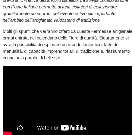
prevista l’iniziativa dell’annullo filatelico. La stretta collaborazione
con Poste Italiane permette ai tanti visitatori di collezionare
gratuitamente un ricordo dell’evento estivo più importante
nell’ambito dell’artigianato valdostano di tradizione.
Molti gli spunti che verranno offerti da questa kermesse artigianale
ormai entrata nel calendario delle Fiere di qualità. Sicuramente si
avrà la possibilità di esplorare un mondo fantastico, fatto di
manualità, di capacità imprenditoriali, di tradizione e, riassumento
in una sola parola, di bellezza.