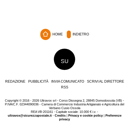
HOME
INDIETRO
SU
REDAZIONE
PUBBLICITÀ
INVIA COMUNICATO
SCRIVI AL DIRETTORE
RSS
Copyright © 2016 - 2026 Ultravox srl - Corso Dissegna 2, 28845 Domodossola (VB) -
P.IVA/C.F. 02344090036 - Camera di Commercio Industria Artigianato e Agricoltura del
Verbano Cusio Ossola
REA VB-201161 - Capitale sociale: 10.000 € i.v. -
ultravox@sicurezzapostale.it
-
Credits
|
Privacy e cookie policy
|
Preferenze
privacy