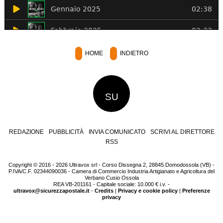
HOME
INDIETRO
SU
REDAZIONE
PUBBLICITÀ
INVIA COMUNICATO
SCRIVI AL DIRETTORE
RSS
Copyright © 2016 - 2026 Ultravox srl - Corso Dissegna 2, 28845 Domodossola (VB) -
P.IVA/C.F. 02344090036 - Camera di Commercio Industria Artigianato e Agricoltura del
Verbano Cusio Ossola
REA VB-201161 - Capitale sociale: 10.000 € i.v. -
ultravox@sicurezzapostale.it
-
Credits
|
Privacy e cookie policy
|
Preferenze
privacy