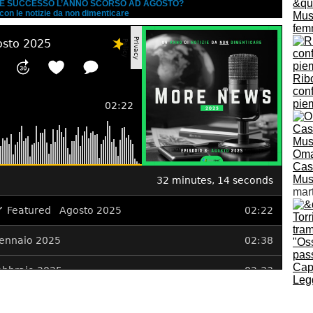
A È SUCCESSO L’ANNO SCORSO AD AGOSTO?
 con le notizie da non dimenticare
Musi
fem
Ribo
conf
pie
Omar
Casa
Mus
mar
"Oss
pas
Cap
Legg