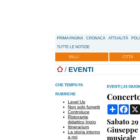
PRIMA PAGINA
CRONACA
ATTUALITÀ
POLI
TUTTE LE NOTIZIE
VALLI
CITTÀ
/
EVENTI
CHE TEMPO FA
EVENTI
|
24 GIUGN
Concert
RUBRICHE
Level Up
Condividi
Face
Non solo fumetti
Controluce
Ristorante
Sabato 29 
didattico Inizio
Itinerarium
Giuseppe 
La storia intorno
musicale
a noi