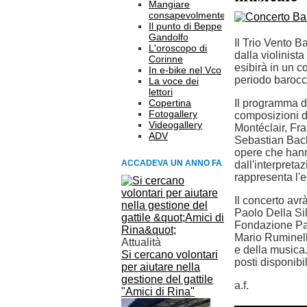
Mangiare
consapevolmente
Il punto di Beppe
Gandolfo
Il Trio Vento 
L'oroscopo di
dalla violinista
Corinne
esibirà in un c
In e-bike nel Vco
periodo barocc
La voce dei
lettori
Copertina
Il programma d
Fotogallery
composizioni d
Videogallery
Montéclair, Fr
ADV
Sebastian Bach 
opere che han
ACCADEVA UN ANNO FA
dall'interpret
rappresenta l'ec
Il concerto avr
Paolo Della Si
Fondazione Pao
Mario Ruminell
Attualità
e della musica.
Si cercano volontari
posti disponibil
per aiutare nella
gestione del gattile
a.f.
"Amici di Rina"