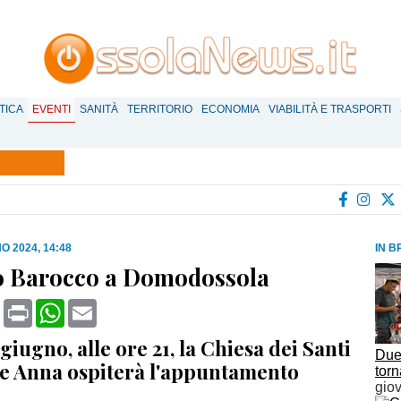
TICA
EVENTI
SANITÀ
TERRITORIO
ECONOMIA
VIABILITÀ E TRASPORTI
O 2024, 14:48
IN B
o Barocco a Domodossola
book
X
Print
WhatsApp
Email
giugno, alle ore 21, la Chiesa dei Santi
Due 
e Anna ospiterà l'appuntamento
tor
gio