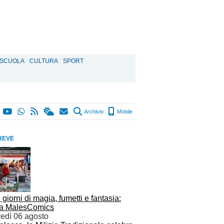
SCUOLA
CULTURA
SPORT
Archivio
Mobile
REVE
giorni di magia, fumetti e fantasia:
na MalesComics
vedì 06 agosto