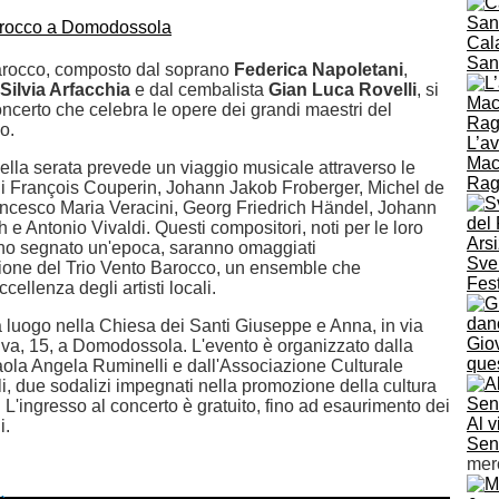
Cala
San
Barocco, composto dal soprano
Federica Napoletani
,
Silvia Arfacchia
e dal cembalista
Gian Luca Rovelli
, si
oncerto che celebra le opere dei grandi maestri del
o.
L’av
Mac
ella serata prevede un viaggio musicale attraverso le
Raga
i François Couperin, Johann Jakob Froberger, Michel de
ancesco Maria Veracini, Georg Friedrich Händel, Johann
e Antonio Vivaldi. Questi compositori, noti per le loro
no segnato un'epoca, saranno omaggiati
Svel
azione del Trio Vento Barocco, un ensemble che
Fest
cellenza degli artisti locali.
à luogo nella Chiesa dei Santi Giuseppe e Anna, in via
Gio
lva, 15, a Domodossola. L'evento è organizzato dalla
que
la Angela Ruminelli e dall'Associazione Culturale
i, due sodalizi impegnati nella promozione della cultura
 L'ingresso al concerto è gratuito, fino ad esaurimento dei
Al v
i.
Sent
mer