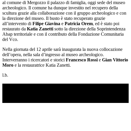
al comune di Mergozzo il palazzo di famiglia, oggi sede del museo
archeologico. Il comune ha dunque investito nel recupero della
scultura grazie alla collaborazione con il gruppo archeologico e con
la direzione del museo. Il busto è stato recuperato grazie
all’intervento di
Filipe Giavina
e
Patricia Orem
, ed è stato poi
restaurato da
Katia Zanetti
sotto la direzione della Soprintendenza
Abap territoriale e con il contributo della Fondazione Comunitaria
del Vco.
Nella giornata del 12 aprile sarà inaugurata la nuova collocazione
dell’opera, nella sala d’ingresso al museo archeologico.
Interverranno i ricercatori e storici
Francesco Rossi
e
Gian Vittorio
Moro
e la restauratrice Katia Zanetti.
l.b.
TI RICORDI COSA È SUCCESSO L’ANNO
SCORSO AD AGOSTO?
Ascolta il podcast con le notizie da non dimenticare