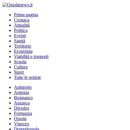
Prima pagina
Cronaca
Attualità
Politica
Eventi
Sanità
Territorio
Economia
Viabilità e trasporti
Scuola
Cultura
Sport
Tutte le notizie
Antigorio
Antrona
Bognanco
Anzasca
Divedro
Formazza
Ossola
Vigezzo
Domodossola