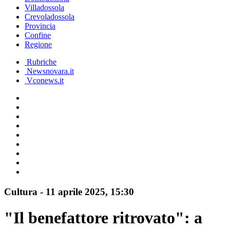
Villadossola
Crevoladossola
Provincia
Confine
Regione
Rubriche
Newsnovara.it
Vconews.it
Cultura
-
11 aprile 2025
, 15:30
"Il benefattore ritrovato": a