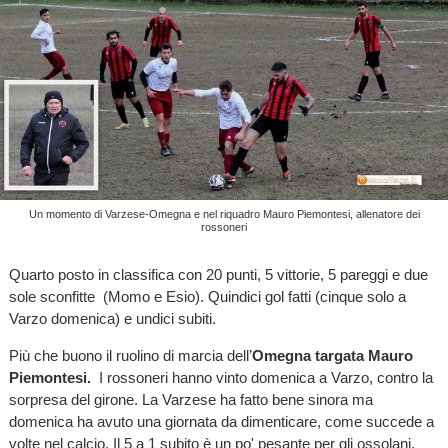
Un momento di Varzese-Omegna e nel riquadro Mauro Piemontesi, allenatore dei
rossoneri
Quarto posto in classifica con 20 punti, 5 vittorie, 5 pareggi e due
sole sconfitte (Momo e Esio). Quindici gol fatti (cinque solo a
Varzo domenica) e undici subiti.
Più che buono il ruolino di marcia dell’
Omegna targata Mauro
Piemontesi.
I rossoneri hanno vinto domenica a Varzo, contro la
sorpresa del girone. La Varzese ha fatto bene sinora ma
domenica ha avuto una giornata da dimenticare, come succede a
volte nel calcio. Il 5 a 1 subito è un po' pesante per gli ossolani.