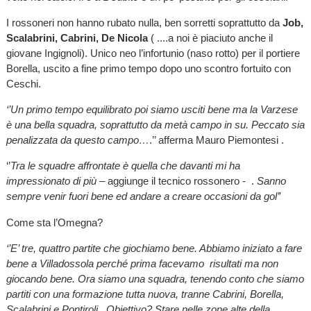
I rossoneri non hanno rubato nulla, ben sorretti soprattutto da
Job,
Scalabrini, Cabrini, De Nicola
( ....a noi è piaciuto anche il
giovane Ingignoli). Unico neo l’infortunio (naso rotto) per il portiere
Borella, uscito a fine primo tempo dopo uno scontro fortuito con
Ceschi.
‘’Un primo tempo equilibrato poi siamo usciti bene ma la Varzese
è una bella squadra, soprattutto da metà campo in su. Peccato sia
penalizzata da questo campo…
.’’ afferma Mauro Piemontesi .
‘’
Tra le squadre affrontate è quella che davanti mi ha
impressionato di più
– aggiunge il tecnico rossonero - .
Sanno
sempre venir fuori bene ed andare a creare occasioni da gol’’
Come sta l’Omegna?
‘’E’ tre, quattro partite che giochiamo bene. Abbiamo iniziato a fare
bene a Villadossola perché prima facevamo risultati ma non
giocando bene. Ora siamo una squadra, tenendo conto che siamo
partiti con una formazione tutta nuova, tranne Cabrini, Borella,
Scalabrini e Pontiroli . Obiettivo? Stare nelle zone alte della