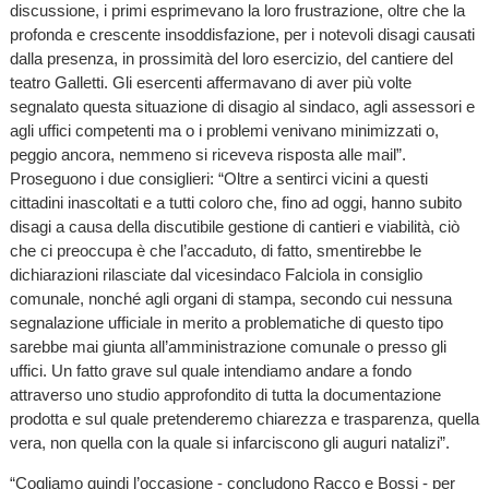
discussione, i primi esprimevano la loro frustrazione, oltre che la
profonda e crescente insoddisfazione, per i notevoli disagi causati
dalla presenza, in prossimità del loro esercizio, del cantiere del
teatro Galletti. Gli esercenti affermavano di aver più volte
segnalato questa situazione di disagio al sindaco, agli assessori e
agli uffici competenti ma o i problemi venivano minimizzati o,
peggio ancora, nemmeno si riceveva risposta alle mail”.
Proseguono i due consiglieri: “Oltre a sentirci vicini a questi
cittadini inascoltati e a tutti coloro che, fino ad oggi, hanno subito
disagi a causa della discutibile gestione di cantieri e viabilità, ciò
che ci preoccupa è che l’accaduto, di fatto, smentirebbe le
dichiarazioni rilasciate dal vicesindaco Falciola in consiglio
comunale, nonché agli organi di stampa, secondo cui nessuna
segnalazione ufficiale in merito a problematiche di questo tipo
sarebbe mai giunta all’amministrazione comunale o presso gli
uffici. Un fatto grave sul quale intendiamo andare a fondo
attraverso uno studio approfondito di tutta la documentazione
prodotta e sul quale pretenderemo chiarezza e trasparenza, quella
vera, non quella con la quale si infarciscono gli auguri natalizi”.
“Cogliamo quindi l’occasione - concludono Racco e Bossi - per