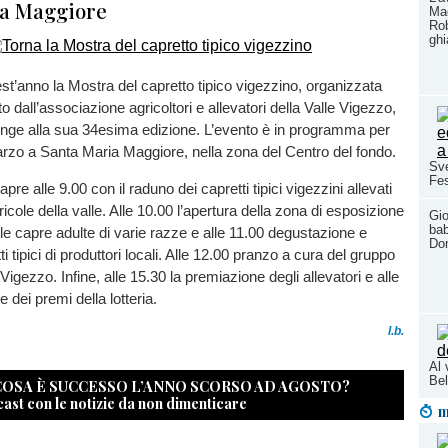
ia Maggiore
Mac
Rob
ghi
t’anno la Mostra del capretto tipico vigezzino, organizzata
 dall’associazione agricoltori e allevatori della Valle Vigezzo,
unge alla sua 34esima edizione. L’evento è in programma per
zo a Santa Maria Maggiore, nella zona del Centro del fondo.
Sve
Fes
pre alle 9.00 con il raduno dei capretti tipici vigezzini allevati
icole della valle. Alle 10.00 l’apertura della zona di esposizione
Gio
bab
lle capre adulte di varie razze e alle 11.00 degustazione e
Do
ti tipici di produttori locali. Alle 12.00 pranzo a cura del gruppo
e Vigezzo. Infine, alle 15.30 la premiazione degli allevatori e alle
e dei premi della lotteria.
l.b.
Al 
Bel
 COSA È SUCCESSO L’ANNO SCORSO AD AGOSTO?
cast con le notizie da non dimenticare
m