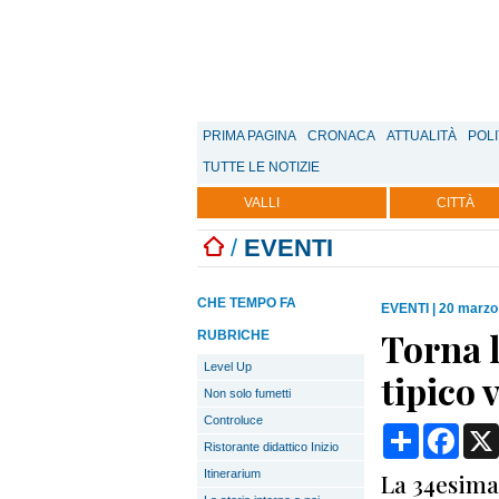
PRIMA PAGINA
CRONACA
ATTUALITÀ
POLI
TUTTE LE NOTIZIE
VALLI
CITTÀ
/
EVENTI
CHE TEMPO FA
EVENTI
|
20 marzo
Torna l
RUBRICHE
Level Up
tipico 
Non solo fumetti
Controluce
Condividi
Face
Ristorante didattico Inizio
Itinerarium
La 34esima