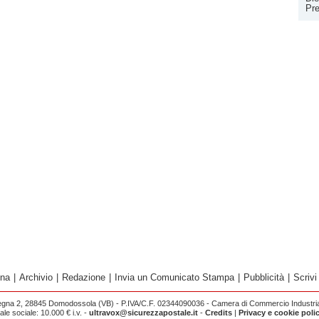
Pr
ina
|
Archivio
|
Redazione
|
Invia un Comunicato Stampa
|
Pubblicità
|
Scrivi
egna 2, 28845 Domodossola (VB) - P.IVA/C.F. 02344090036 - Camera di Commercio Industria 
e sociale: 10.000 € i.v. -
ultravox@sicurezzapostale.it
-
Credits
|
Privacy e cookie poli