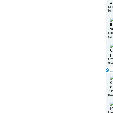
Mus
fem
Rib
sul
Oma
gra
m
"Os
pas
Die