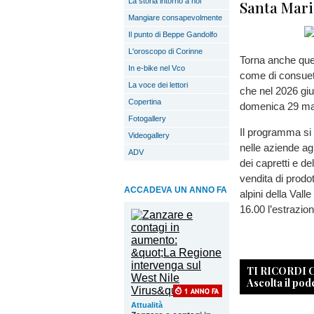
La storia intorno a noi
Santa Mar
Mangiare consapevolmente
Il punto di Beppe Gandolfo
L'oroscopo di Corinne
Torna anche ques
In e-bike nel Vco
come di consueto
La voce dei lettori
che nel 2026 gi
Copertina
domenica 29 mar
Fotogallery
Il programma si a
Videogallery
nelle aziende agr
ADV
dei capretti e de
vendita di prodot
ACCADEVA UN ANNO FA
alpini della Vall
16.00 l’estrazion
TI RICORDI
Ascolta il pod
Attualità