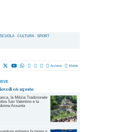
SCUOLA
CULTURA
SPORT
Archivio
Mobile
REVE
iovedì 06 agosto
asca, la Milizia Tradizionale
ebra San Valentino e la
donna Assunta
vventura estrema fa tappa a