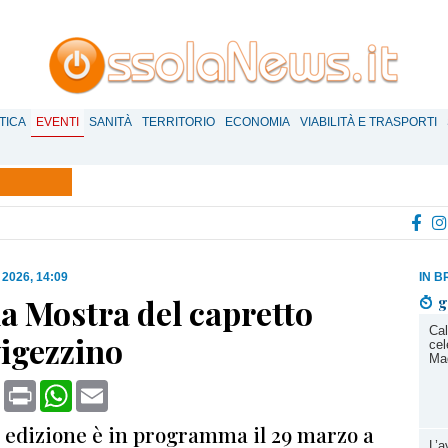
TICA
EVENTI
SANITÀ
TERRITORIO
ECONOMIA
VIABILITÀ E TRASPORTI
 2026, 14:09
IN B
a Mostra del capretto
g
Cal
vigezzino
cel
Ma
book
X
Print
WhatsApp
Email
 edizione è in programma il 29 marzo a
L’a