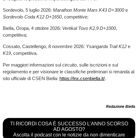
Sordevolo, 5 luglio 2026:
Marathon Monte Mars K43 D+3000
e
Sordevolo Coda K12 D+1650
, competitive;
Biella, Oropa, 4 ottobre 2026:
Vertikal Tovo K2,9 D+1000
,
competitiva;
Cossato, Castellengo, 8 novembre 2026:
Ysangarda Trail K12
e
K19
, competitiva.
Per maggiori informazioni sul circuito, sulle iscrizioni e sul
regolamento e per visionare le classifiche preliminari si rimanda al
sito ufficiale di CSEN Biella:
https://lnx.csenbiella.it/
.
Redazione Biella
TI RICORDI COSA È SUCCESSO L’ANNO SCORSO
AD AGOSTO?
Ascolta il podcast con le notizie da non dimenticare