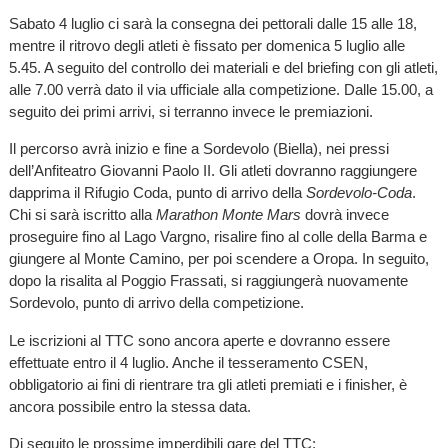
Sabato 4 luglio ci sarà la consegna dei pettorali dalle 15 alle 18,
mentre il ritrovo degli atleti è fissato per domenica 5 luglio alle
5.45. A seguito del controllo dei materiali e del briefing con gli atleti,
alle 7.00 verrà dato il via ufficiale alla competizione. Dalle 15.00, a
seguito dei primi arrivi, si terranno invece le premiazioni.
Il percorso avrà inizio e fine a Sordevolo (Biella), nei pressi
dell’Anfiteatro Giovanni Paolo II. Gli atleti dovranno raggiungere
dapprima il Rifugio Coda, punto di arrivo della
Sordevolo-Coda
.
Chi si sarà iscritto alla
Marathon Monte Mars
dovrà invece
proseguire fino al Lago Vargno, risalire fino al colle della Barma e
giungere al Monte Camino, per poi scendere a Oropa. In seguito,
dopo la risalita al Poggio Frassati, si raggiungerà nuovamente
Sordevolo, punto di arrivo della competizione.
Le iscrizioni al TTC sono ancora aperte e dovranno essere
effettuate entro il 4 luglio. Anche il tesseramento CSEN,
obbligatorio ai fini di rientrare tra gli atleti premiati e i finisher, è
ancora possibile entro la stessa data.
Di seguito le prossime imperdibili gare del TTC: