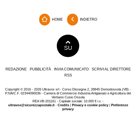
HOME
INDIETRO
SU
REDAZIONE
PUBBLICITÀ
INVIA COMUNICATO
SCRIVI AL DIRETTORE
RSS
Copyright © 2016 - 2026 Ultravox srl - Corso Dissegna 2, 28845 Domodossola (VB) -
P.IVA/C.F. 02344090036 - Camera di Commercio Industria Artigianato e Agricoltura del
Verbano Cusio Ossola
REA VB-201161 - Capitale sociale: 10.000 € i.v. -
ultravox@sicurezzapostale.it
-
Credits
|
Privacy e cookie policy
|
Preferenze
privacy