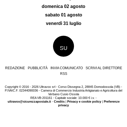
domenica 02 agosto
sabato 01 agosto
venerdì 31 luglio
SU
REDAZIONE
PUBBLICITÀ
INVIA COMUNICATO
SCRIVI AL DIRETTORE
RSS
Copyright © 2016 - 2026 Ultravox srl - Corso Dissegna 2, 28845 Domodossola (VB) -
P.IVA/C.F. 02344090036 - Camera di Commercio Industria Artigianato e Agricoltura del
Verbano Cusio Ossola
REA VB-201161 - Capitale sociale: 10.000 € i.v. -
ultravox@sicurezzapostale.it
-
Credits
|
Privacy e cookie policy
|
Preferenze
privacy