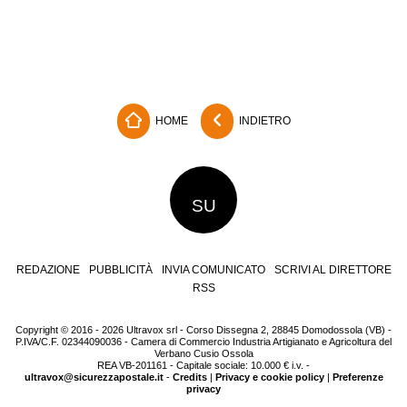
HOME
INDIETRO
SU
REDAZIONE
PUBBLICITÀ
INVIA COMUNICATO
SCRIVI AL DIRETTORE
RSS
Copyright © 2016 - 2026 Ultravox srl - Corso Dissegna 2, 28845 Domodossola (VB) -
P.IVA/C.F. 02344090036 - Camera di Commercio Industria Artigianato e Agricoltura del
Verbano Cusio Ossola
REA VB-201161 - Capitale sociale: 10.000 € i.v. -
ultravox@sicurezzapostale.it
-
Credits
|
Privacy e cookie policy
|
Preferenze
privacy