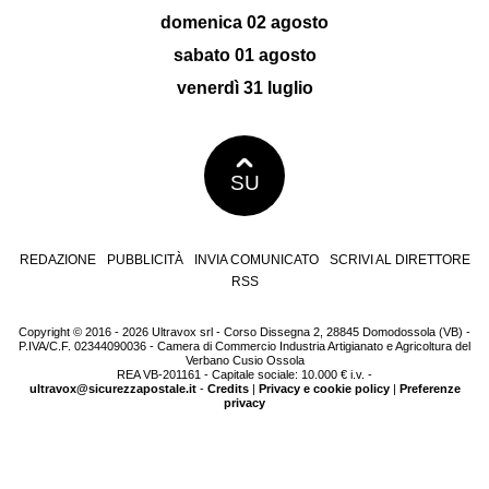
domenica 02 agosto
sabato 01 agosto
venerdì 31 luglio
SU
REDAZIONE
PUBBLICITÀ
INVIA COMUNICATO
SCRIVI AL DIRETTORE
RSS
Copyright © 2016 - 2026 Ultravox srl - Corso Dissegna 2, 28845 Domodossola (VB) -
P.IVA/C.F. 02344090036 - Camera di Commercio Industria Artigianato e Agricoltura del
Verbano Cusio Ossola
REA VB-201161 - Capitale sociale: 10.000 € i.v. -
ultravox@sicurezzapostale.it
-
Credits
|
Privacy e cookie policy
|
Preferenze
privacy