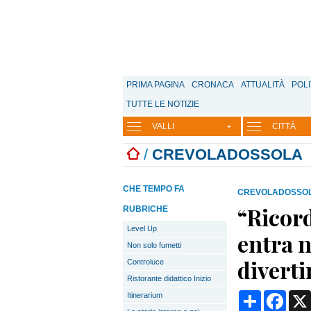
PRIMA PAGINA
CRONACA
ATTUALITÀ
POLI
TUTTE LE NOTIZIE
VALLI
CITTÀ
/
CREVOLADOSSOLA
CHE TEMPO FA
CREVOLADOSSO
“Ricor
RUBRICHE
Level Up
entra n
Non solo fumetti
divert
Controluce
Ristorante didattico Inizio
Condividi
Face
Itinerarium