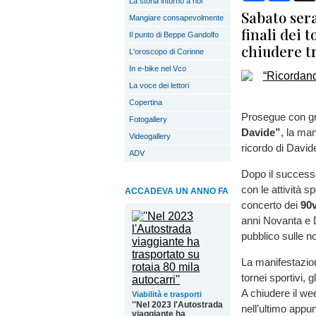
La storia intorno a noi
Sabato ser
Mangiare consapevolmente
finali dei 
Il punto di Beppe Gandolfo
chiudere tr
L'oroscopo di Corinne
In e-bike nel Vco
La voce dei lettori
Copertina
Prosegue con gr
Fotogallery
Davide”
, la ma
Videogallery
ricordo di David
ADV
Dopo il success
con le attività s
ACCADEVA UN ANNO FA
concerto dei
90
anni Novanta e D
pubblico sulle n
La manifestazio
tornei sportivi, g
A chiudere il we
Viabilità e trasporti
''Nel 2023 l'Autostrada
nell’ultimo appu
viaggiante ha