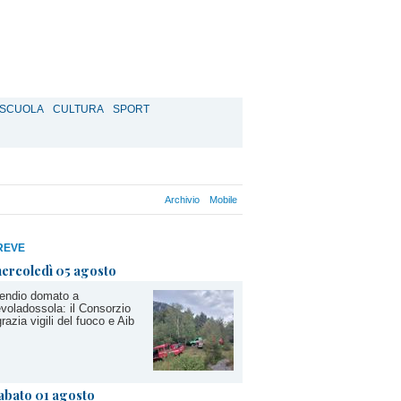
SCUOLA
CULTURA
SPORT
Archivio
Mobile
REVE
ercoledì 05 agosto
endio domato a
voladossola: il Consorzio
grazia vigili del fuoco e Aib
abato 01 agosto