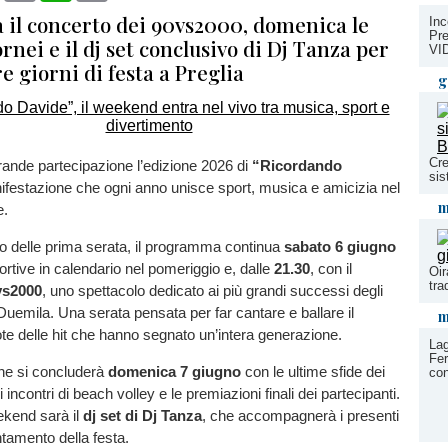
a il concerto dei 90vs2000, domenica le
Inc
Pre
tornei e il dj set conclusivo di Dj Tanza per
VI
e giorni di festa a Preglia
g
Cre
ande partecipazione l’edizione 2026 di
“Ricordando
sis
nifestazione che ogni anno unisce sport, musica e amicizia nel
m
e.
o delle prima serata, il programma continua
sabato 6 giugno
portive in calendario nel pomeriggio e, dalle
21.30
, con il
Oir
tra
vs2000
, uno spettacolo dedicato ai più grandi successi degli
uemila. Una serata pensata per far cantare e ballare il
m
ote delle hit che hanno segnato un’intera generazione.
Lag
Fer
ne si concluderà
domenica 7 giugno
con le ultime sfide dei
con
li incontri di beach volley e le premiazioni finali dei partecipanti.
ekend sarà il
dj set di Dj Tanza
, che accompagnerà i presenti
ntamento della festa.