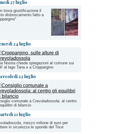
unedì 27 luglio
on trova giustificazione il
to disboscamento fatto a
ppargino''
enerdì 24 luglio
lia Nostra chiede spiegazioni al comune sui
gli' al lago Tana e a Croppargino
ercoledì 22 luglio
siglio comunale a Crevoladossola: al centro
 equilibri di bilancio
artedì 21 luglio
voladossola, mezzo milione di euro per
tere in sicurezza le sponde del Toce