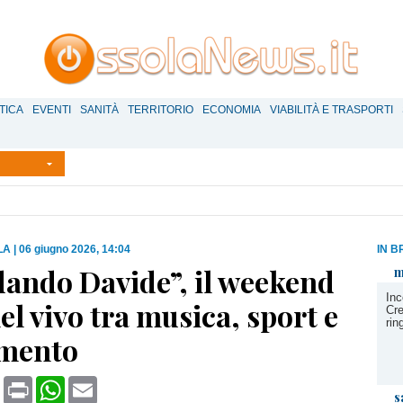
TICA
EVENTI
SANITÀ
TERRITORIO
ECONOMIA
VIABILITÀ E TRASPORTI
LA
|
06 giugno 2026, 14:04
IN B
dando Davide”, il weekend
m
Inc
el vivo tra musica, sport e
Cre
rin
imento
book
X
Print
WhatsApp
Email
s