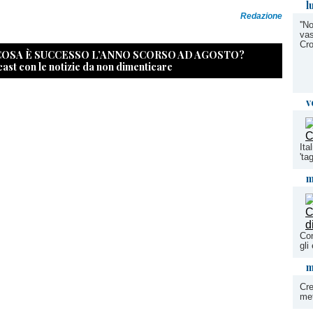
l
Redazione
''N
vas
Cro
 COSA È SUCCESSO L’ANNO SCORSO AD AGOSTO?
cast con le notizie da non dimenticare
v
Ita
'ta
m
Con
gli
m
Cre
met